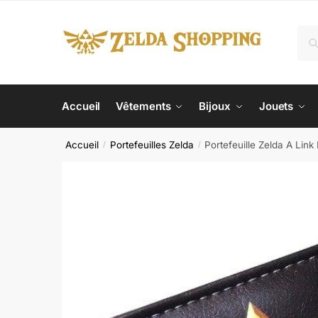
Skip
Skip
to
to
Rec
Re
navigation
content
pour
Accueil
Vêtements
Bijoux
Jouets
Accueil
Portefeuilles Zelda
Portefeuille Zelda A Lin
/
/