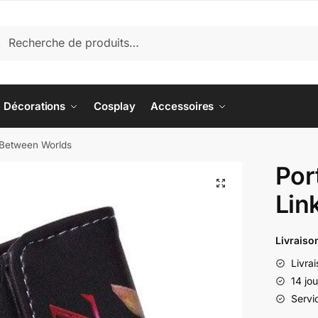
herche
cherche
 :
Décorations
Cosplay
Accessoires
k Between Worlds
Por
Lin
Livraiso
Livra
14 jo
Servi