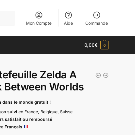
Mon Compte
Aide
Commande
0,00
€
0
tefeuille Zelda A
k Between Worlds
n dans le monde gratuit !
ison
suivi
en France, Belgique, Suisse
urs
satisfait ou remboursé
ce
Français