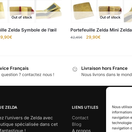
Out of stock
Out of stock
ille Zelda Symbole de l’œil
Portefeuille Zelda Mini Zelda
e
Le
Le
Le
9,90
€
29,90
€
42,45
€
rix
prix
prix
prix
nitial
actuel
initial
actuel
tait :
est :
était :
est :
2,45€.
29,90€.
42,45€.
29,90€.
vice Français
Livraison hors France
 question ? contactez nous !
Nous livrons dans le mond
Nous utiliso
UE ZELDA
LIENS UTILES
informations
z l’univers de Zelda avec
Contact
navigation e
technologie
utique spécialisée dans cet
Blog
navigation o
fantastique !
A propos